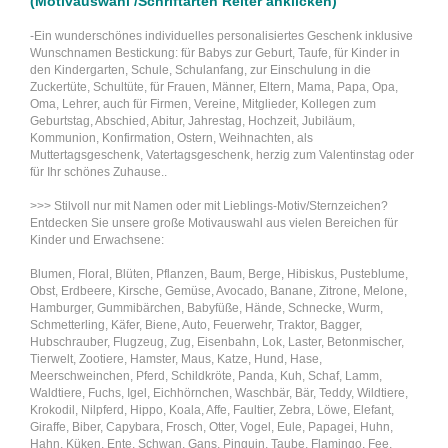
(Motivauswahl /Schriftarten Reiter anklicken)
-Ein wunderschönes individuelles personalisiertes Geschenk inklusive
Wunschnamen Bestickung: für Babys zur Geburt, Taufe, für Kinder in
den Kindergarten, Schule, Schulanfang, zur Einschulung in die
Zuckertüte, Schultüte, für Frauen, Männer, Eltern, Mama, Papa, Opa,
Oma, Lehrer, auch für Firmen, Vereine, Mitglieder, Kollegen zum
Geburtstag, Abschied, Abitur, Jahrestag, Hochzeit, Jubiläum,
Kommunion, Konfirmation, Ostern, Weihnachten, als
Muttertagsgeschenk, Vatertagsgeschenk, herzig zum Valentinstag oder
für Ihr schönes Zuhause..
>>> Stilvoll nur mit Namen oder mit Lieblings-Motiv/Sternzeichen?
Entdecken Sie unsere große Motivauswahl aus vielen Bereichen für
Kinder und Erwachsene:
Blumen, Floral, Blüten, Pflanzen, Baum, Berge, Hibiskus, Pusteblume,
Obst, Erdbeere, Kirsche, Gemüse, Avocado, Banane, Zitrone, Melone,
Hamburger, Gummibärchen, Babyfüße, Hände, Schnecke, Wurm,
Schmetterling, Käfer, Biene, Auto, Feuerwehr, Traktor, Bagger,
Hubschrauber, Flugzeug, Zug, Eisenbahn, Lok, Laster, Betonmischer,
Tierwelt, Zootiere, Hamster, Maus, Katze, Hund, Hase,
Meerschweinchen, Pferd, Schildkröte, Panda, Kuh, Schaf, Lamm,
Waldtiere, Fuchs, Igel, Eichhörnchen, Waschbär, Bär, Teddy, Wildtiere,
Krokodil, Nilpferd, Hippo, Koala, Affe, Faultier, Zebra, Löwe, Elefant,
Giraffe, Biber, Capybara, Frosch, Otter, Vogel, Eule, Papagei, Huhn,
Hahn, Küken, Ente, Schwan, Gans, Pinguin, Taube, Flamingo, Fee,