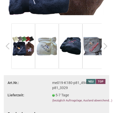
NEU
TOP
Art.Nr.:
me019-K180-p81_4943-
p81_3329
Lieferzeit:
5-7 Tage
(bezüglich Auftragslage, Ausland abweichend...)