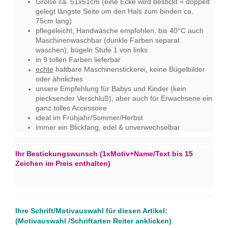
Größe ca. 51x51cm (eine Ecke wird bestickt = doppelt
gelegt längste Seite um den Hals zum binden ca.
75cm lang)
pflegeleicht, Handwäsche empfohlen, bis 40°C auch
Maschinenwaschbar (dunkle Farben separat
waschen), bügeln Stufe 1 von links
in 9 tollen Farben lieferbar
echte
haltbare Maschinenstickerei,​ keine Bügelbilder
oder ähnliches
unsere Empfehlung für Babys und Kinder (kein
piecksender Verschluß), aber auch für Erwachsene ein
ganz tolles Accessoire
ideal im Frühjahr/Sommer/Herbst
immer ein Blickfang,​​ edel & unverwechselbar
Ihr Bestickungswunsch (1xMotiv+Name/Text bis 15
Zeichen im Preis enthalten)
Ihre Schrift/Motivauswahl für diesen Artikel:
(Motivauswahl /Schriftarten Reiter anklicken)