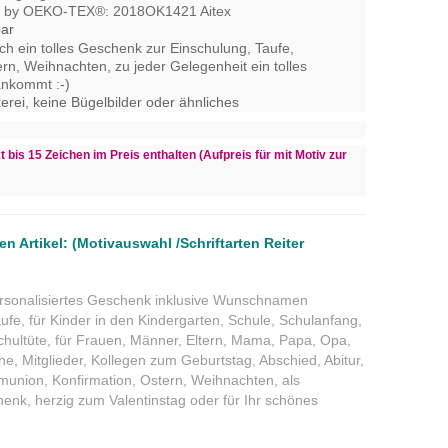
O-TEX®: 2018OK1421 Aitex
bar
uch ein tolles Geschenk zur Einschulung, Taufe,
ern, Weihnachten, zu jeder Gelegenheit ein tolles
ankommt :-)
rei,​ keine Bügelbilder oder ähnliches
 bis 15 Zeichen im Preis enthalten (Aufpreis für mit Motiv zur
en Artikel: (Motivauswahl /Schriftarten Reiter
ersonalisiertes Geschenk inklusive Wunschnamen
ufe, für Kinder in den Kindergarten, Schule, Schulanfang,
Schultüte, für Frauen, Männer, Eltern, Mama, Papa, Opa,
e, Mitglieder, Kollegen zum Geburtstag, Abschied, Abitur,
munion, Konfirmation, Ostern, Weihnachten, als
enk, herzig zum Valentinstag oder für Ihr schönes