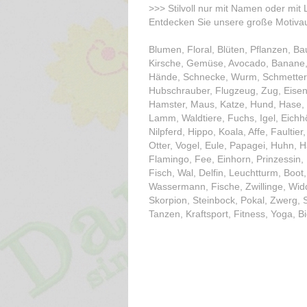
>>> Stilvoll nur mit Namen oder mit
Entdecken Sie unsere große Motivau
Blumen, Floral, Blüten, Pflanzen, B
Kirsche, Gemüse, Avocado, Banane,
Hände, Schnecke, Wurm, Schmetterlin
Hubschrauber, Flugzeug, Zug, Eisenb
Hamster, Maus, Katze, Hund, Hase, 
Lamm, Waldtiere, Fuchs, Igel, Eichhö
Nilpferd, Hippo, Koala, Affe, Faultie
Otter, Vogel, Eule, Papagei, Huhn, 
Flamingo, Fee, Einhorn, Prinzessin,
Fisch, Wal, Delfin, Leuchtturm, Boot,
Wassermann, Fische, Zwillinge, Widd
Skorpion, Steinbock, Pokal, Zwerg, S
Tanzen, Kraftsport, Fitness, Yoga, B