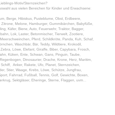
 Lieblings-Motiv/Sternzeichen?
swahl aus vielen Bereichen für Kinder und Erwachsene:
aum, Berge, Hibiskus, Pusteblume, Obst, Erdbeere,
 Zitrone, Melone, Hamburger, Gummibärchen, Babyfüße,
g, Käfer, Biene, Auto, Feuerwehr, Traktor, Bagger,
ahn, Lok, Laster, Betonmischer, Tierwelt, Zootiere,
Meerschweinchen, Pferd, Schildkröte, Panda, Kuh, Schaf,
rnchen, Waschbär, Bär, Teddy, Wildtiere, Krokodil,
r, Zebra, Löwe, Elefant, Giraffe, Biber, Capybara, Frosch,
Hahn, Küken, Ente, Schwan, Gans, Pinguin, Taube,
 Regenbogen, Dinosaurier, Drache, Krone, Herz, Maritim,
 Schiff, Anker, Rakete, Ufo, Planet, Sternzeichen,
er, Stier, Waage, Krebs, Löwe, Schütze, Jungfrau,
port, Fahrrad, Fußball, Tennis, Golf, Gewichte, Boxen,
ierkrug, Sektgläser, Eheringe, Sterne, Flaggen, uvm...