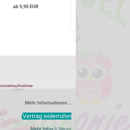
ab 5,90 EUR
ab 6,90 EUR
ontaktaufnahme
Mehr Informationen...
r
Vertrag widerrufen
Mehr Infos
&
Neues