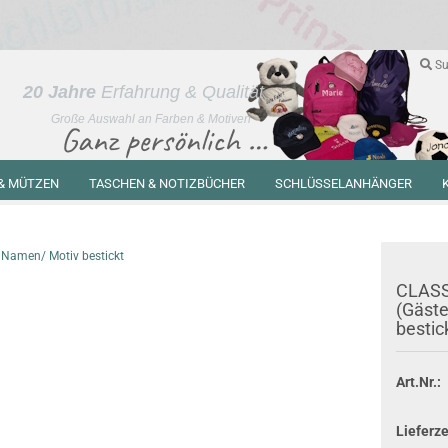
Su
20
Jahre
Erfahrung & Qualität
Große Auswahl an Farben & Motiven
.
& MÜTZEN
TASCHEN & NOTIZBÜCHER
SCHLÜSSELANHÄNGER
EN - GESCHENKIDEEN
 Namen/ Motiv bestickt
CLASS
(Gäste
bestic
Konto erstellen
Passwort vergessen?
Art.Nr.:
Lieferze