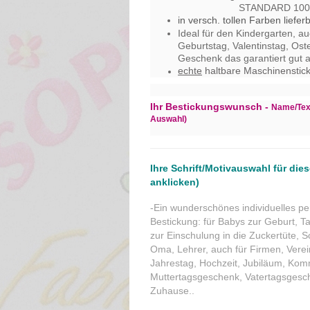
STANDARD 100 by OEK
in versch. tollen Farben liefer
Ideal für den Kindergarten, a
Geburtstag, Valentinstag, Ost
Geschenk das garantiert gut 
echte
haltbare Maschinensticke
Ihr Bestickungswunsch -
Name/Text
Auswahl)
Ihre Schrift/Motivauswahl für dies
anklicken)
-Ein wunderschönes individuelles p
Bestickung: für Babys zur Geburt, Ta
zur Einschulung in die Zuckertüte, 
Oma, Lehrer, auch für Firmen, Verein
Jahrestag, Hochzeit, Jubiläum, Kom
Muttertagsgeschenk, Vatertagsgesch
Zuhause..