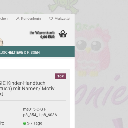
chen
Kundenlogin
Merkzettel
Ihr Warenkorb
0,00 EUR
KUSCHELTIERE & KISSEN
TOP
IC Kinder-Handtuch
tuch) mit Namen/ Motiv
kt
me015-C-GT-
p8_354_1-p8_6036
it:
5-7 Tage