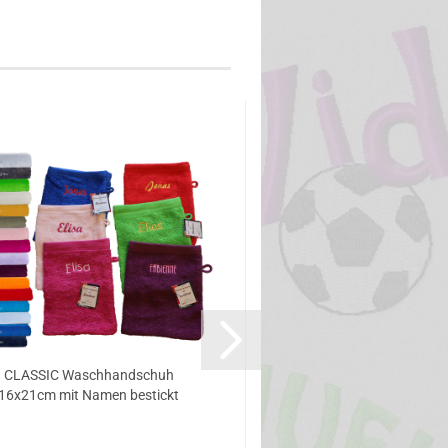
CLASSIC Waschhandschuh
Sommer Baumwoll Hals
16x21cm mit Namen bestickt
binden mit Motiv / N